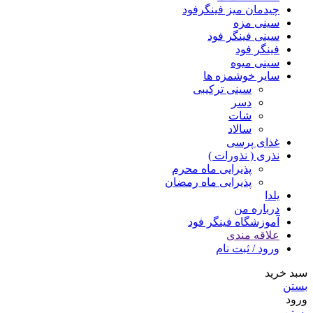
چیدمان میز فینگرفود
سینی مزه
سینی فینگر فود
فینگر فود
سینی میوه
سایر خوشمزه ها
سینی ترکیبی
دسر
شات
سالاد
غذای پرسی
نذری ( نذورات )
پذیرایی ماه محرم
پذیرایی ماه رمضان
یلدا
درباره من
آموزشگاه فینگر فود
علاقه مندی
ورود / ثبت نام
سبد خرید
بستن
ورود
بستن