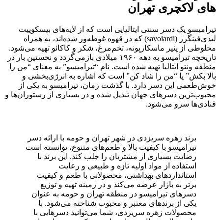
های لاکچری تهران
تیرامیسو یک دسر سنتی ایتالیایی است که از لایه‌های بیسکوییت
لیدی‌فینگرز (savoiardi) که در قهوه غوطه‌ور شده‌اند، به همراه
مخلوطی از پنیر ماسکارپونه، تخم‌مرغ، شکر و کاکائو تهیه می‌شود.
تاریخچه تیرامیسو به دهه ۱۹۶۰ میلادی بازمی‌گردد و نخستین بار در
منطقه ونتو ایتالیا تهیه شده است. نام “تیرامیسو” به معنای “من را
بالا بکش” یا “من را شاد کن” است که اشاره به انرژی‌بخشی و
خوش‌طعمی این دسر دارد. با گذشت زمان، تیرامیسو به یکی از
محبوب‌ترین دسرهای جهان تبدیل شده و در بسیاری از رستوران‌ها و
قنادی‌ها سرو می‌شود.
برند زهره سریزدی در شهر تهران و حومه با ارائه دسر
تیرامیسو با کیفیت بالا و طعم‌های متنوع، توانسته است
رضایت بسیاری از مشتریان را جلب کند. این برند با
استفاده از مواد اولیه تازه و طبیعی و رعایت
استانداردهای بهداشتی، محصولاتی با طعم و کیفیت
برتر به بازار عرضه می‌کند و در زمینه تهیه و توزیع
دسرهای تیرامیسو در منطقه تهران و حومه به عنوان
یکی از برندهای معتبر و محبوب شناخته می‌شود. با
محصولات زهره سریزدی، شما می‌توانید دسرهایی با