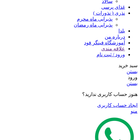
سالاد
غذای پرسی
نذری ( نذورات )
پذیرایی ماه محرم
پذیرایی ماه رمضان
یلدا
درباره من
آموزشگاه فینگر فود
علاقه مندی
ورود / ثبت نام
سبد خرید
بستن
ورود
بستن
هنوز حساب کاربری ندارید؟
ایجاد حساب کاربری
منو