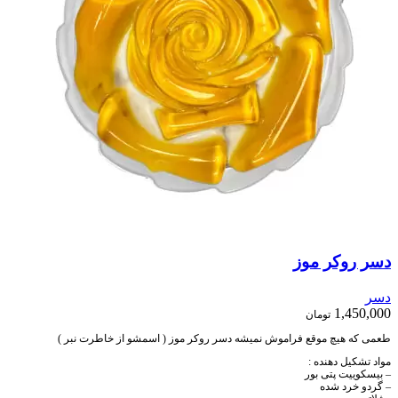
دسر روکر موز
دسر
1,450,000
تومان
طعمی که هیچ موقع فراموش نمیشه دسر روکر موز ( اسمشو از خاطرت نبر )
مواد تشکیل دهنده :
– بیسکوییت پتی بور
– گردو خرد شده