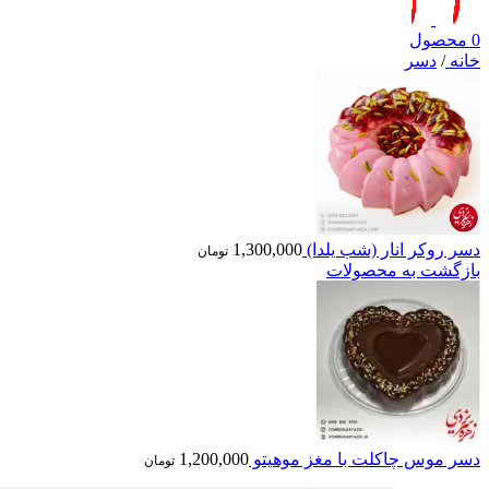
0
محصول
خانه
/
دسر
دسر روکر انار (شب یلدا)
1,300,000
تومان
بازگشت به محصولات
دسر موس چاکلت با مغز موهیتو
1,200,000
تومان