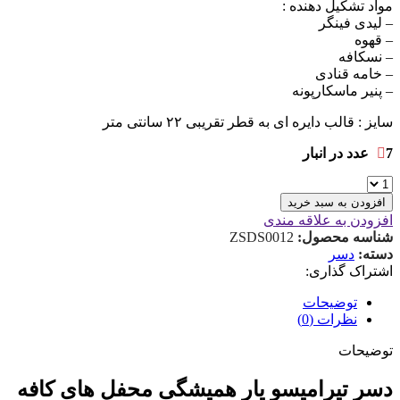
مواد تشکیل دهنده :
– لیدی فینگر
– قهوه
– نسکافه
– خامه قنادی
– پنیر ماسکارپونه
سایز : قالب دایره ای به قطر تقریبی ۲۲ سانتی متر
7 عدد در انبار
افزودن به سبد خرید
افزودن به علاقه مندی
شناسه محصول:
ZSDS0012
دسته:
دسر
اشتراک گذاری:
توضیحات
نظرات (0)
توضیحات
دسر تیرامیسو یار همیشگی محفل های کافه