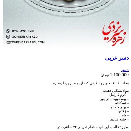
دسر عربی
دسر
1,100,000
تومان
به لحاظ بافت نرم و لطیفی که داره بسیار پرطرفداره
مواد تشکیل دهنده :
– کرم کارامل
– بیسکوییت پتی بور
– نسکافه
– پودر کاکائو
– ژلاتین
– شیر
– خامه قنادی
سایز : قالب دایره ای به قطر تقریبی ۲۲ سانتی متر