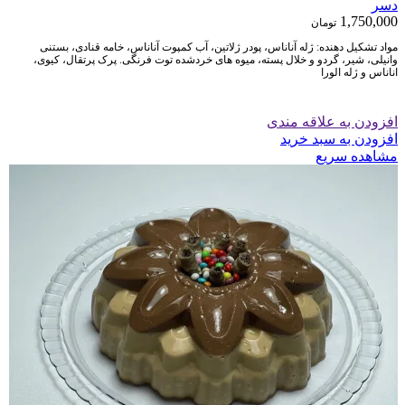
دسر
1,750,000
تومان
مواد تشکیل دهنده: ژله آناناس، پودر ژلاتین، آب کمپوت آناناس، خامه قنادی، بستنی
وانیلی، شیر، گردو و خلال پسته،
میوه های خردشده توت فرنگی. پرک پرتقال، کیوی،
اناناس و ژله الورا
افزودن به علاقه مندی
افزودن به سبد خرید
مشاهده سریع