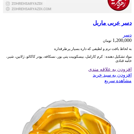
دسر عربی ماربل
دسر
1,200,000
تومان
به لحاظ بافت نرم و لطیفی که داره بسیار پرطرفداره
مواد تشکیل دهنده : کرم کارامل، بیسکوییت پتی بور، نسکافه، پودر کاکائو، ژلاتین، شیر،
خامه قنادی
افزودن به علاقه مندی
افزودن به سبد خرید
مشاهده سریع