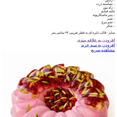
– ژلاتین
– نشاسته ذرت
– ژله موز
خامه قنادی
– پنیر ماسکارپونه
– شیر
– تخم مرغ
– شکر
سایز : قالب دایره ای به قطر تقریبی ۲۲ سانتی متر
افزودن به علاقه مندی
افزودن به سبد خرید
مشاهده سریع