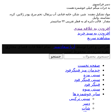
دسر فرانسوی
به جرات میگم خیلی خوشمزه هست
مواد تشکیل دهنده: شیر، شکر، خامه قنادی، آب پرتقال، تخم مرغ، پودر ژلاتین، کره،
نشاسته، وانیل
مقدار : قالب دایره ای به قطر تقریبی ۲۲ سانتیمتر
افزودن به علاقه مندی
افزودن به سبد خرید
مشاهده سریع
طراحی و اجرا توسط
آریا سعادتمند
- تمام اطلاعات فضای مجازی
زهره سریزدی محفوظ است .
جستجو
صفحه نخست
چیدمان میز فینگرفود
سینی مزه
سینی فینگر فود
فینگر فود
سینی میوه
سایر خوشمزه ها
سینی ترکیبی
دسر
شات